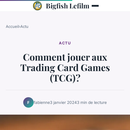
Bigfish Lefilm
Accueil
›
Actu
ACTU
Comment jouer aux
Trading Card Games
(TCG) ?
fabienne
3 janvier 2024
3 min de lecture
F