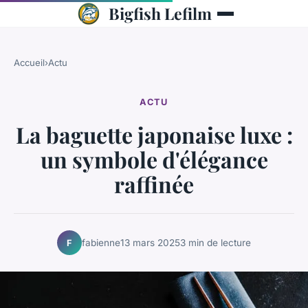
Bigfish Lefilm
Accueil
›
Actu
ACTU
La baguette japonaise luxe :
un symbole d'élégance
raffinée
fabienne
13 mars 2025
3 min de lecture
F