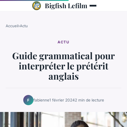
Bigfish Lefilm
Accueil
›
Actu
ACTU
Guide grammatical pour
interpréter le prétérit
anglais
fabienne
1 février 2024
2 min de lecture
F